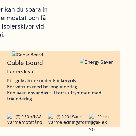
r kan du spara in
termostat och få
isolerskivor vid
i.
Produkt
Cable Board
Cable Board
Isolerskiva
För golvvärme under klinkergolv
För våtrum med betongunderlag
Kan även användas till torra utrymmen med
träunderlag
(R) 0,53 m²K/W
(λ) 0,034 W/mK
20 mm