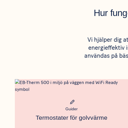
Hur fung
Vi hjälper dig 
energieffektiv 
användas på bäst
Rådgivning
Meta bild
Guider
Termostater för golvvärme