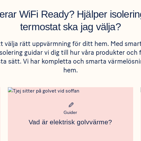
erar WiFi Ready? Hjälper isolerin
termostat ska jag välja?
att välja rätt uppvärmning för ditt hem. Med sma
isolering guidar vi dig till hur våra produkter och 
a sätt. Vi har kompletta och smarta värmelösnin
hem.
Rådgivning
Meta bild
Guider
Vad är elektrisk golvvärme?