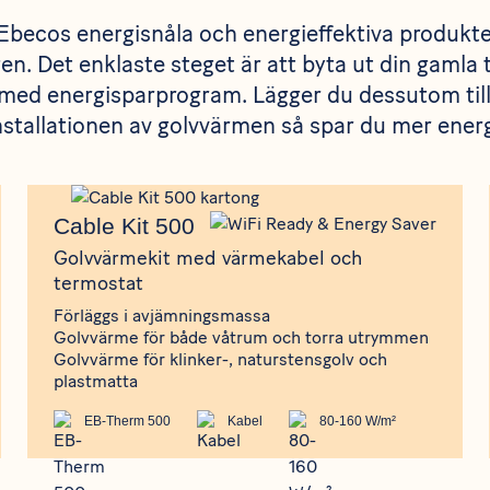
Ebecos energisnåla och energieffektiva produkte
n. Det enklaste steget är att byta ut din gamla 
med energisparprogram. Lägger du dessutom till 
nstallationen av golvvärmen så spar du mer energ
Produkt
Cable Kit 500
Cable Kit 500
Golvvärmekit med värmekabel och
termostat
Förläggs i avjämningsmassa
Golvvärme för både våtrum och torra utrymmen
Golvvärme för klinker-, naturstensgolv och
plastmatta
EB-Therm 500
Kabel
80-160 W/m²