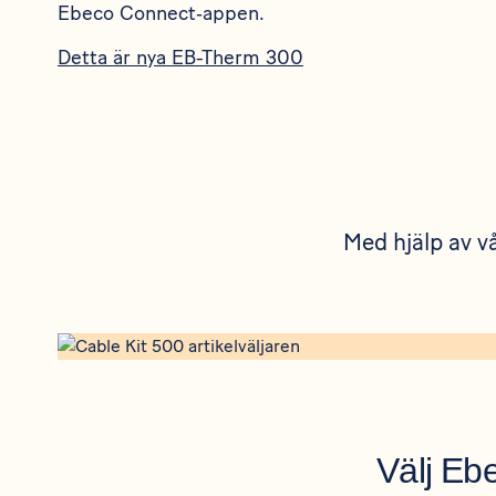
Ebeco Connect‑appen.
Detta är nya EB-Therm 300
Med hjälp av vå
https://www.ebeco.se/produkter/golvvarme/cable-kit-50
Välj Eb