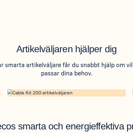
Artikelväljaren hjälper dig
r smarta artikelväljare får du snabbt hjälp om vi
passar dina behov.
0#artikelvaljaren
https://www.ebeco.se/produkter/golvvarme/cable-kit-200#a
ecos smarta och energieffektiva p