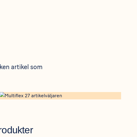
lken artikel som
rtikelvaljaren
https://www.ebeco.se/produkter/snosmaltning-mark/multiflex-2
rodukter