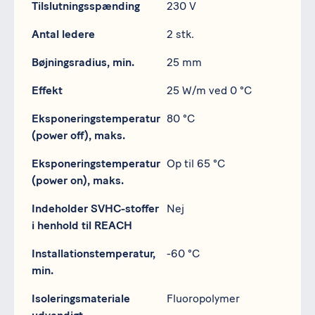
Specifikation
Data
Tilslutningsspænding
230 V
Antal ledere
2 stk.
Bøjningsradius, min.
25 mm
Effekt
25 W/m ved 0 °C
Eksponeringstemperatur
80 °C
(power off), maks.
Eksponeringstemperatur
Op til 65 °C
(power on), maks.
Indeholder SVHC-stoffer
Nej
i henhold til REACH
Installationstemperatur,
-60 °C
min.
Isoleringsmateriale
Fluoropolymer