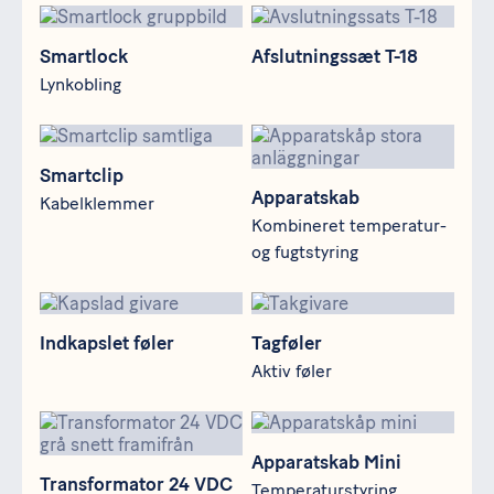
Smartlock
Afslutningssæt T-18
Smartlock
Afslutningssæt T-18
Lynkobling
Smartclip
Apparatskab
Smartclip
Apparatskab
Kabelklemmer
Kombineret temperatur-
og fugtstyring
Indkapslet føler
Tagføler
Indkapslet føler
Tagføler
Aktiv føler
Transformator 24 VDC
Apparatskab Mini
Apparatskab Mini
Transformator 24 VDC
Temperaturstyring