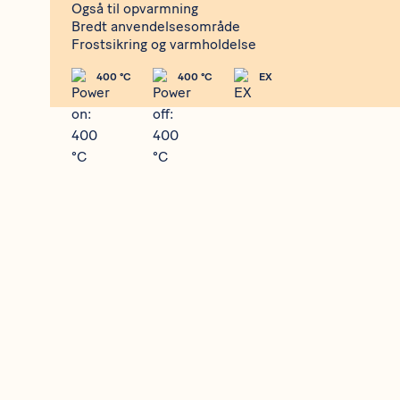
Også til opvarmning
Bredt anvendelsesområde
Frostsikring og varmholdelse
400 °C
400 °C
EX