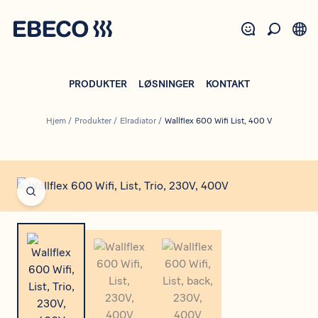
Gå
til
hovedindhold
PRODUKTER
LØSNINGER
KONTAKT
Hjem
/
Produkter
/
Elradiator
/
Wallflex 600 Wifi List, 400 V
Open fullscreen